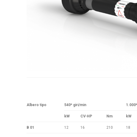
Albero tipo
540* giri/min
1.000*
kW
CV-HP
Nm
kW
B 01
12
16
210
18