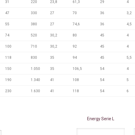
31
220
23,8
61,3
29
4
47
330
27
70
36
3,2
55
380
27
74,6
36
4,5
74
520
30,2
80
45
4
100
710
30,2
92
45
4
118
830
35
94
45
5,5
150
1.050
35
106,5
54
4
190
1.340
41
108
54
5
230
1.630
41
118
54
6
Energy Serie L