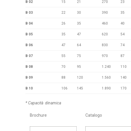
B 02
15
21
270
23
B 03
22
30
390
35
B 04
26
35
460
40
B 05
35
47
620
54
B 06
47
64
830
74
B 07
55
75
970
87
B 08
70
95
1.240
110
B 09
88
120
1.560
140
B 10
106
145
1.890
170
* Capacità dinamica
Brochure
Catalogo