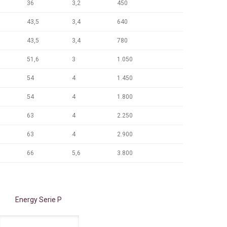
36
3,2
450
43,5
3,4
640
43,5
3,4
780
51,6
3
1.050
54
4
1.450
54
4
1.800
63
4
2.250
63
4
2.900
66
5,6
3.800
Energy Serie P