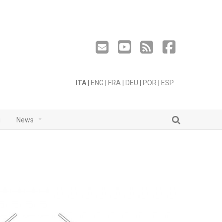
ITA
|
ENG
|
FRA
|
DEU
|
POR
|
ESP
i
News