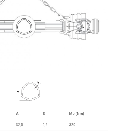
A
S
Mp (Nm)
32,5
2,6
320