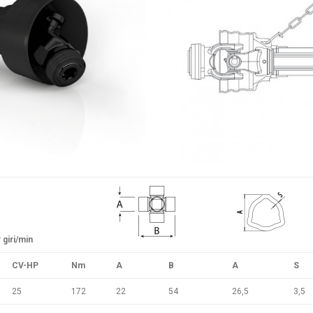
 giri/min
CV-HP
Nm
A
B
A
S
25
172
22
54
26,5
3,5