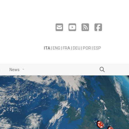
ITA
|
ENG
|
FRA
|
DEU
|
POR
|
ESP
i
News