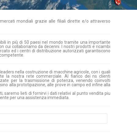
mercati mondiali grazie alle filiali dirette e/o attraverso
nibili in più di 50 paesi nel mondo tramite una importante
con cui collaboriamo da decenni. I nostri prodotti e ricambi
rcato ed i centri di distribuzione autorizzati garantiscono
e competente.
leaders nella costruzione di macchine agricole, con i quali
e la nostra rete commerciale. Al fianco dei ns clienti
zzate per la trasmissione di potenza, venendo coinvolti
sino alla prototipazione, alle prove in campo ed infine alla
i; saremo lieti di fornirvi i dati relativi al punto vendita piu
mente per una assistenza immediata.