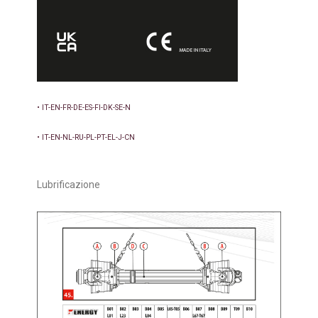
• IT-EN-FR-DE-ES-FI-DK-SE-N
• IT-EN-NL-RU-PL-PT-EL-J-CN
Lubrificazione