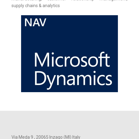
supply chains & analytics
Via Meda 9 , 20065 Inzago (MI) Italy