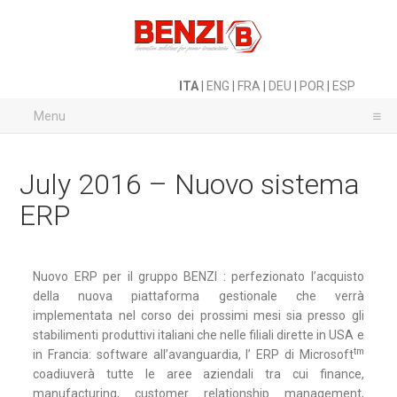
ITA
|
ENG
|
FRA
|
DEU
|
POR
|
ESP
Menu
July 2016 – Nuovo sistema
ERP
Nuovo ERP per il gruppo BENZI : perfezionato l’acquisto
della nuova piattaforma gestionale che verrà
implementata nel corso dei prossimi mesi sia presso gli
stabilimenti produttivi italiani che nelle filiali dirette in USA e
tm
in Francia: software all’avanguardia, l’ ERP di Microsoft
coadiuverà tutte le aree aziendali tra cui finance,
manufacturing, customer relationship management,