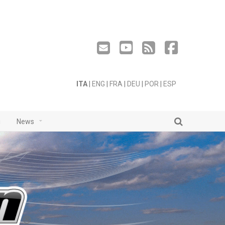
ITA
|
ENG
|
FRA
|
DEU
|
POR
|
ESP
i
News