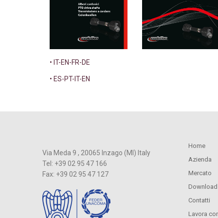
• IT-EN-FR-DE
• ES-PT-IT-EN
Home
Via Meda 9 , 20065 Inzago (MI) Italy
Azienda
Tel: +39 02 95 47 166
Mercato
Fax: +39 02 95 47 127
Download
Contatti
Lavora con