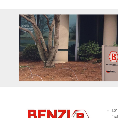
201
fili