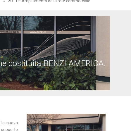
2011
– Ampliamento della rete commerciale.
ene costituita BENZI AMERICA.
 la nuova
o supporto