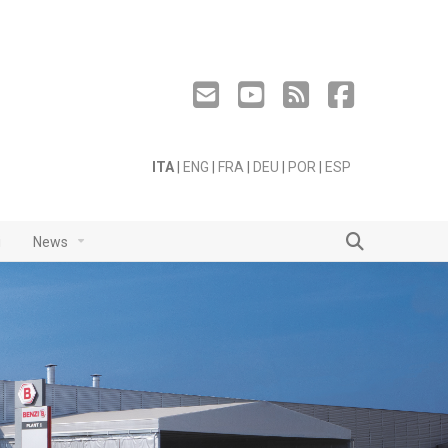
ITA
|
ENG
|
FRA
|
DEU
|
POR
|
ESP
i
News