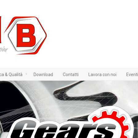
ica & Qualità
Download
Contatti
Lavora con noi
Event