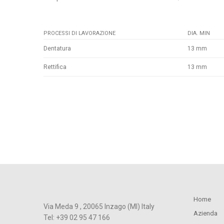
PROCESSI DI LAVORAZIONE
DIA. MIN
Dentatura
13 mm
Rettifica
13 mm
Home
Via Meda 9 , 20065 Inzago (MI) Italy
Azienda
Tel: +39 02 95 47 166