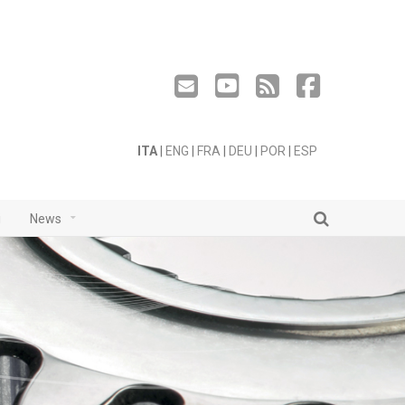
ITA
|
ENG
|
FRA
|
DEU
|
POR
|
ESP
i
News